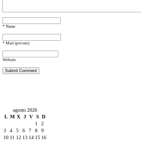
* Name
* Mail (private)
Website
agosto 2026
L
M
X
J
V
S
D
1
2
3
4
5
6
7
8
9
10
11
12
13
14
15
16